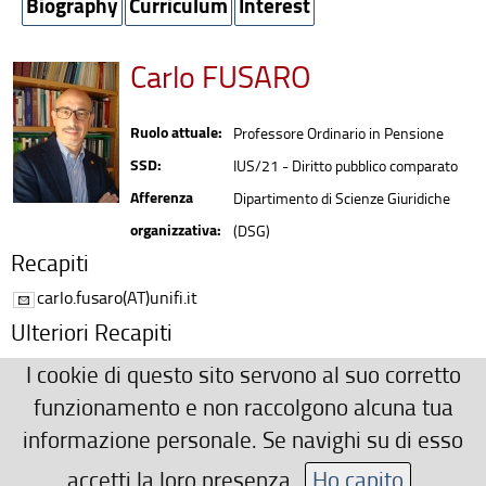
Biography
Curriculum
Interest
Carlo FUSARO
Ruolo attuale:
Professore Ordinario in Pensione
SSD:
IUS/21 - Diritto pubblico comparato
Afferenza
Dipartimento di Scienze Giuridiche
organizzativa:
(DSG)
Recapiti
carlo.fusaro(AT)unifi.it
Ulteriori Recapiti
D/4 - stanza 229 (via delle Pandette 35 - 50127 Firenze)
I cookie di questo sito servono al suo corretto
055/4374356 - 055/4374351
funzionamento e non raccolgono alcuna tua
informazione personale. Se navighi su di esso
carlo.fusaro(AT)unifi.it
www.carlofusaro.it
accetti la loro presenza.
Ho capito