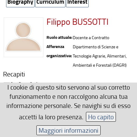
Biography
Curriculum
Interest
Filippo BUSSOTTI
Ruolo attuale:
Docente a Contratto
Afferenza
Dipartimento di Scienze e
organizzativa:
Tecnologie Agrarie, Alimentari,
Ambientali e Forestali (DAGRI)
Recapiti
0552755851
I cookie di questo sito servono al suo corretto
filippo.bussotti(AT)unifi.it
funzionamento e non raccolgono alcuna tua
informazione personale. Se navighi su di esso
Area riservata
accetti la loro presenza.
Ho capito
Maggiori informazioni