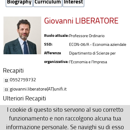
Biography
Curriculum
Interest
Giovanni LIBERATORE
Ruolo attuale:
Professore Ordinario
SSD:
ECON-06/A - Economia aziendale
Afferenza
Dipartimento di Scienze per
organizzativa:
l'Economia e l'Impresa
Recapiti
0552759732
giovanni.liberatore(AT)unifi.it
Ulteriori Recapiti
Via delle Pandette, 9 - III piano - stanza 67
I cookie di questo sito servono al suo corretto
055/2759732
funzionamento e non raccolgono alcuna tua
informazione personale. Se navighi su di esso
liber(AT)unifi.it