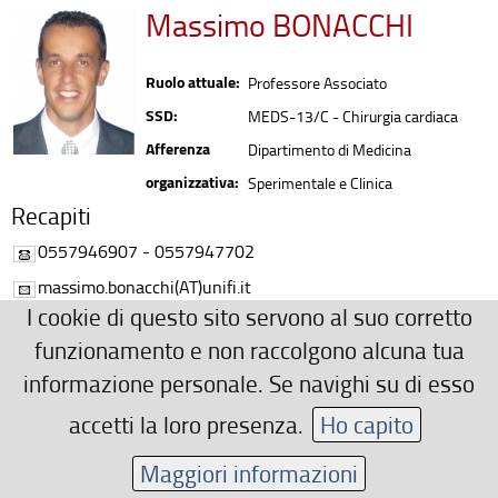
Massimo BONACCHI
Ruolo attuale:
Professore Associato
SSD:
MEDS-13/C - Chirurgia cardiaca
Afferenza
Dipartimento di Medicina
organizzativa:
Sperimentale e Clinica
Recapiti
0557946907 - 0557947702
massimo.bonacchi(AT)unifi.it
I cookie di questo sito servono al suo corretto
Ulteriori Recapiti
funzionamento e non raccolgono alcuna tua
3389855782
informazione personale. Se navighi su di esso
Area riservata
accetti la loro presenza.
Ho capito
Maggiori informazioni