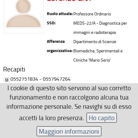
Ruolo attuale:
Professore Ordinario
SSD:
MEDS-22/A - Diagnostica per
immagini e radioterapia
Afferenza
Dipartimento di Scienze
organizzativa:
Biomediche, Sperimentali e
Cliniche 'Mario Serio'
Recapiti
0552751834 - 0557947264
I cookie di questo sito servono al suo corretto
lorenzo.livi(AT)unifi.it
funzionamento e non raccolgono alcuna tua
Area riservata
informazione personale. Se navighi su di esso
accetti la loro presenza.
Ho capito
Maggiori informazioni