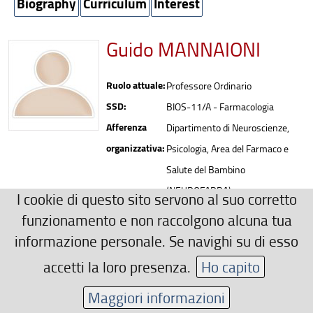
Biography
Curriculum
Interest
Guido MANNAIONI
Ruolo attuale:
Professore Ordinario
SSD:
BIOS-11/A - Farmacologia
Afferenza
Dipartimento di Neuroscienze,
organizzativa:
Psicologia, Area del Farmaco e
Salute del Bambino
(NEUROFARBA)
I cookie di questo sito servono al suo corretto
Recapiti
funzionamento e non raccolgono alcuna tua
0552758199
informazione personale. Se navighi su di esso
guido.mannaioni(AT)unifi.it
accetti la loro presenza.
Ho capito
Area riservata
Maggiori informazioni