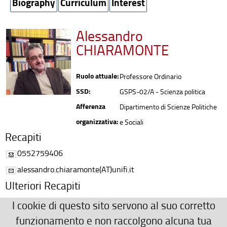
Biography
Curriculum
Interest
Alessandro
CHIARAMONTE
Ruolo attuale:
Professore Ordinario
SSD:
GSPS-02/A - Scienza politica
Afferenza
Dipartimento di Scienze Politiche
organizzativa:
e Sociali
Recapiti
0552759406
alessandro.chiaramonte(AT)unifi.it
Ulteriori Recapiti
Centro Italiano di Studi Elettorali (CISE)
I cookie di questo sito servono al suo corretto
055 2759406
funzionamento e non raccolgono alcuna tua