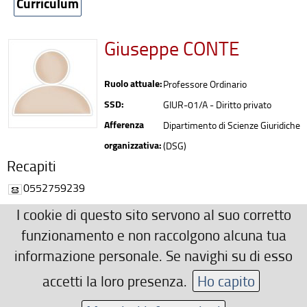
Curriculum
Giuseppe CONTE
Ruolo attuale:
Professore Ordinario
SSD:
GIUR-01/A - Diritto privato
Afferenza
Dipartimento di Scienze Giuridiche
organizzativa:
(DSG)
Recapiti
0552759239
giuseppe.conte(AT)unifi.it
I cookie di questo sito servono al suo corretto
Ulteriori Recapiti
funzionamento e non raccolgono alcuna tua
informazione personale. Se navighi su di esso
Via delle Pandette, 35 - 50127 Firenze
gconte(AT)quipo.it
accetti la loro presenza.
Ho capito
Area riservata