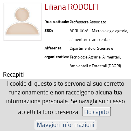
Liliana RODOLFI
Ruolo attuale:
Professore Associato
SSD:
AGRI-08/A - Microbiologia agraria,
alimentare e ambientale
Afferenza
Dipartimento di Scienze e
organizzativa:
Tecnologie Agrarie, Alimentari,
Ambientali e Forestali (DAGRI)
Recapiti
I cookie di questo sito servono al suo corretto
0554574006
funzionamento e non raccolgono alcuna tua
liliana.rodolfi(AT)unifi.it
informazione personale. Se navighi su di esso
Area riservata
accetti la loro presenza.
Ho capito
Maggiori informazioni