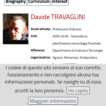
Biography
Curriculum
Interest
Davide TRAVAGLINI
Ruolo attuale:
Professore Ordinario
SSD:
AGRI-03/B - Selvicoltura,
pianificazione ed ecologia forestale
Afferenza
Dipartimento di Scienze e Tecnologie
organizzativa:
Agrarie, Alimentari, Ambientali e
Forestali (DAGRI)
I cookie di questo sito servono al suo corretto
Recapiti
funzionamento e non raccolgono alcuna tua
0552755656
informazione personale. Se navighi su di esso
davide.travaglini(AT)unifi.it
accetti la loro presenza.
Ho capito
Area riservata
Maggiori informazioni