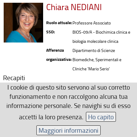
Chiara NEDIANI
Ruolo attuale:
Professore Associato
SSD:
BIOS-09/A - Biochimica clinica e
biologia molecolare clinica
Afferenza
Dipartimento di Scienze
organizzativa:
Biomediche, Sperimentali e
Cliniche 'Mario Serio'
Recapiti
I cookie di questo sito servono al suo corretto
0552751203
funzionamento e non raccolgono alcuna tua
chiara.nediani(AT)unifi.it
informazione personale. Se navighi su di esso
Area riservata
accetti la loro presenza.
Ho capito
Maggiori informazioni