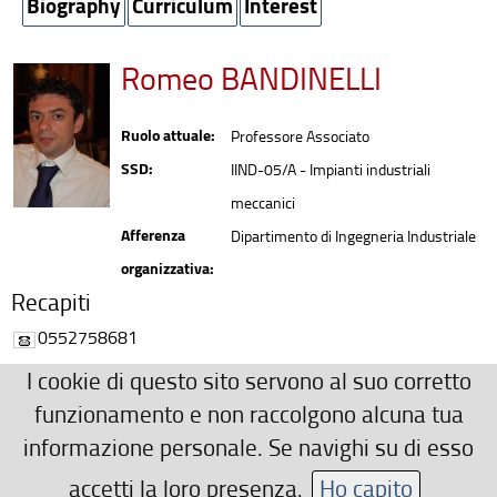
Biography
Curriculum
Interest
Romeo BANDINELLI
Ruolo attuale:
Professore Associato
SSD:
IIND-05/A - Impianti industriali
meccanici
Afferenza
Dipartimento di Ingegneria Industriale
organizzativa:
Recapiti
0552758681
romeo.bandinelli(AT)unifi.it
I cookie di questo sito servono al suo corretto
Ulteriori Recapiti
funzionamento e non raccolgono alcuna tua
informazione personale. Se navighi su di esso
+39 055 4796730
romeo.bandinelli(AT)unifi.it
accetti la loro presenza.
Ho capito