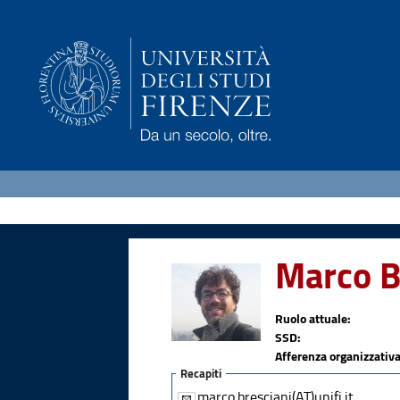
Marco 
Ruolo attuale:
SSD:
Afferenza organizzativa
Recapiti
marco.bresciani(AT)unifi.it