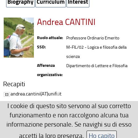
Biography
Curriculum
Interest
Andrea CANTINI
Ruolo attuale:
Professore Ordinario Emerito
SSD:
M-FIL/02 - Logica e filosofia della
scienza
Afferenza
Dipartimento di Lettere e Filosofia
organizzativa:
Recapiti
andrea.cantini(AT)unifi.it
Ulteriori Recapiti
I cookie di questo sito servono al suo corretto
http://www.lps-florence.com/
funzionamento e non raccolgono alcuna tua
informazione personale. Se navighi su di esso
andrea.cantini(AT)unifi.it
http://www.philos.unifi.it/CMpro-v-p-49.html
accetti la loro presenza.
Ho capito