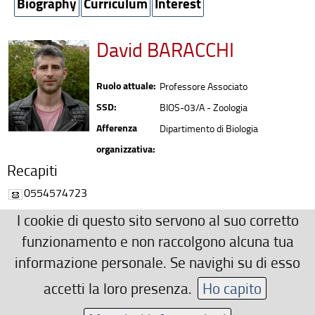
Biography
Curriculum
Interest
David BARACCHI
Ruolo attuale:
Professore Associato
SSD:
BIOS-03/A - Zoologia
Afferenza
Dipartimento di Biologia
organizzativa:
Recapiti
0554574723
david.baracchi(AT)unifi.it
I cookie di questo sito servono al suo corretto
Ulteriori Recapiti
funzionamento e non raccolgono alcuna tua
informazione personale. Se navighi su di esso
+39 055 457 4723
https://davidbaracchi.wixsite.com/beelab
accetti la loro presenza.
Ho capito
Area riservata