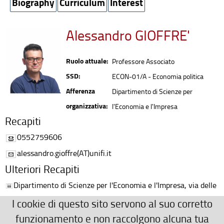
Biography
Curriculum
Interest
Alessandro GIOFFRE'
Ruolo attuale:
Professore Associato
SSD:
ECON-01/A - Economia politica
Afferenza
Dipartimento di Scienze per
organizzativa:
l'Economia e l'Impresa
Recapiti
0552759606
alessandro.gioffre(AT)unifi.it
Ulteriori Recapiti
Dipartimento di Scienze per l'Economia e l'Impresa, via delle
Pandette, 9 - 50127 Firenze
I cookie di questo sito servono al suo corretto
+39 055 275 9606
funzionamento e non raccolgono alcuna tua