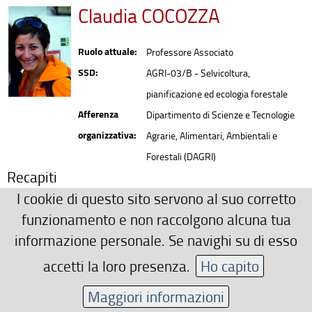
Claudia COCOZZA
Ruolo attuale:
Professore Associato
SSD:
AGRI-03/B - Selvicoltura,
pianificazione ed ecologia forestale
Afferenza
Dipartimento di Scienze e Tecnologie
organizzativa:
Agrarie, Alimentari, Ambientali e
Forestali (DAGRI)
Recapiti
I cookie di questo sito servono al suo corretto
0552755660
funzionamento e non raccolgono alcuna tua
claudia.cocozza(AT)unifi.it
informazione personale. Se navighi su di esso
Area riservata
accetti la loro presenza.
Ho capito
Maggiori informazioni