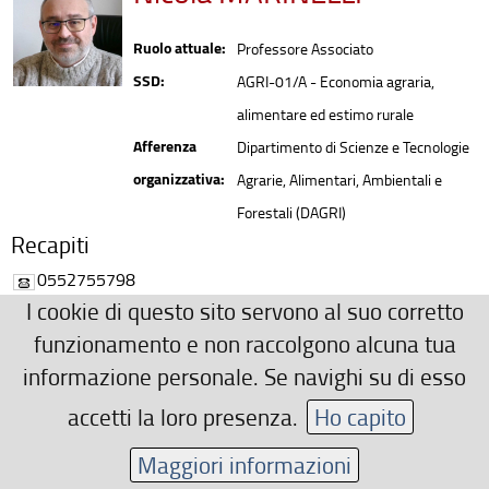
Ruolo attuale:
Professore Associato
SSD:
AGRI-01/A - Economia agraria,
alimentare ed estimo rurale
Afferenza
Dipartimento di Scienze e Tecnologie
organizzativa:
Agrarie, Alimentari, Ambientali e
Forestali (DAGRI)
Recapiti
0552755798
I cookie di questo sito servono al suo corretto
nicola.marinelli(AT)unifi.it
funzionamento e non raccolgono alcuna tua
Area riservata
informazione personale. Se navighi su di esso
accetti la loro presenza.
Ho capito
Maggiori informazioni