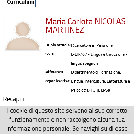
Curriculum
Maria Carlota NICOLAS
MARTINEZ
Ruolo attuale:
Ricercatore in Pensione
SSD:
L-LIN/07 - Lingua e traduzione -
lingua spagnola
Afferenza
Dipartimento di Formazione,
organizzativa:
Lingue, Intercultura, Letterature e
Psicologia (FORLILPSI)
Recapiti
carlota.nicolas(AT)unifi.it
I cookie di questo sito servono al suo corretto
Ulteriori Recapiti
funzionamento e non raccolgono alcuna tua
informazione personale. Se navighi su di esso
Santa Reparata 93, stanza 3a secondo piano