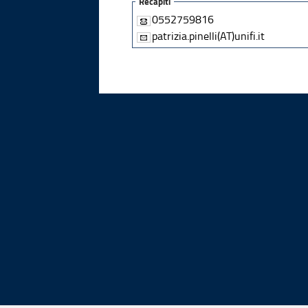
Recapiti
0552759816
patrizia.pinelli(AT)unifi.it