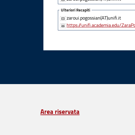
Ulteriori Recapiti
zaroui.pogossian(AT)unifi.it
https://unifi.academia.edu/ZaraP
Area riservata