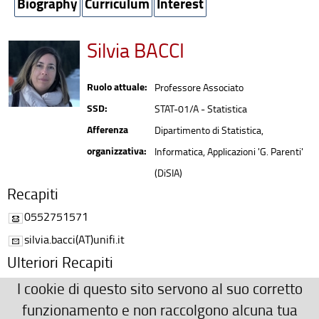
Biography
Curriculum
Interest
Silvia BACCI
Ruolo attuale:
Professore Associato
SSD:
STAT-01/A - Statistica
Afferenza
Dipartimento di Statistica,
organizzativa:
Informatica, Applicazioni 'G. Parenti'
(DiSIA)
Recapiti
0552751571
silvia.bacci(AT)unifi.it
Ulteriori Recapiti
Dipartimento di Statistica, Viale Morgagni 59, stanza 124 (I
I cookie di questo sito servono al suo corretto
piano)
funzionamento e non raccolgono alcuna tua