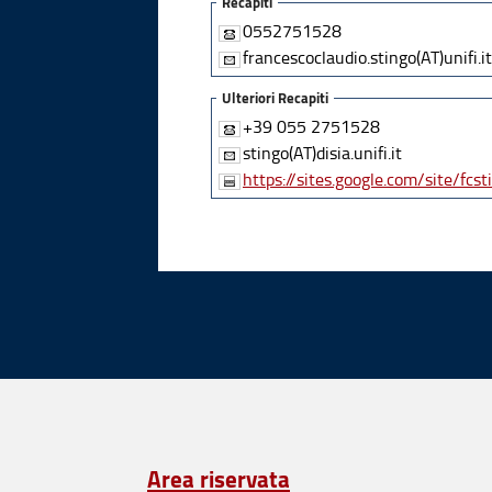
Recapiti
0552751528
francescoclaudio.stingo(AT)unifi.it
Ulteriori Recapiti
+39 055 2751528
stingo(AT)disia.unifi.it
https://sites.google.com/site/fcst
Area riservata