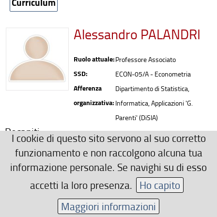
Curriculum
Alessandro PALANDRI
Ruolo attuale:
Professore Associato
SSD:
ECON-05/A - Econometria
Afferenza
Dipartimento di Statistica,
organizzativa:
Informatica, Applicazioni 'G.
Parenti' (DiSIA)
Recapiti
I cookie di questo sito servono al suo corretto
0552751500
funzionamento e non raccolgono alcuna tua
alessandro.palandri(AT)unifi.it
informazione personale. Se navighi su di esso
Area riservata
accetti la loro presenza.
Ho capito
Maggiori informazioni