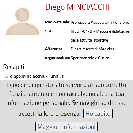
Diego MINCIACCHI
Ruolo attuale:
Professore Associato in Pensione
SSD:
MEDF-01/B - Metodi e didattiche
delle attivita' sportive
Afferenza
Dipartimento di Medicina
organizzativa:
Sperimentale e Clinica
Recapiti
diego.minciacchi(AT)unifi.it
I cookie di questo sito servono al suo corretto
Ulteriori Recapiti
funzionamento e non raccolgono alcuna tua
http://kimoco.unifi.it
informazione personale. Se navighi su di esso
Area riservata
accetti la loro presenza.
Ho capito
Maggiori informazioni