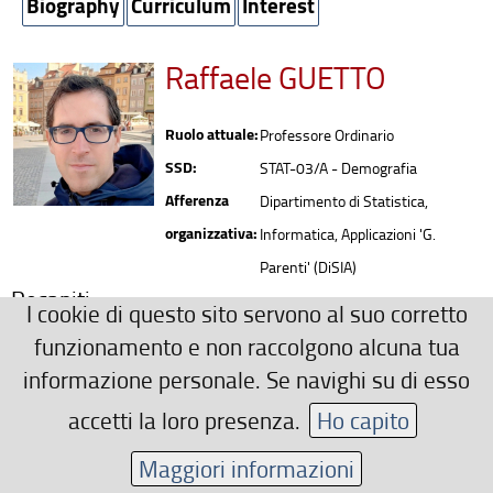
Biography
Curriculum
Interest
Raffaele GUETTO
Ruolo attuale:
Professore Ordinario
SSD:
STAT-03/A - Demografia
Afferenza
Dipartimento di Statistica,
organizzativa:
Informatica, Applicazioni 'G.
Parenti' (DiSIA)
Recapiti
I cookie di questo sito servono al suo corretto
0552751553
funzionamento e non raccolgono alcuna tua
raffaele.guetto(AT)unifi.it
informazione personale. Se navighi su di esso
Area riservata
accetti la loro presenza.
Ho capito
Maggiori informazioni