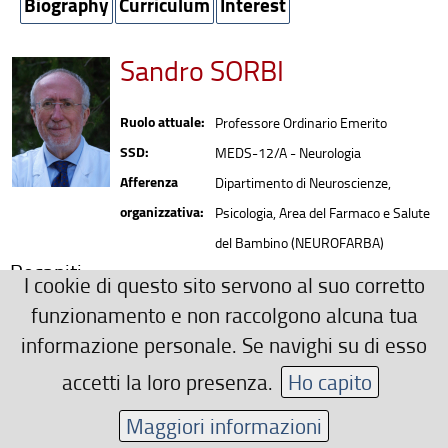
Biography
Curriculum
Interest
Sandro SORBI
Ruolo attuale:
Professore Ordinario Emerito
SSD:
MEDS-12/A - Neurologia
Afferenza
Dipartimento di Neuroscienze,
organizzativa:
Psicologia, Area del Farmaco e Salute
del Bambino (NEUROFARBA)
Recapiti
I cookie di questo sito servono al suo corretto
0554298465
funzionamento e non raccolgono alcuna tua
sandro.sorbi(AT)unifi.it
informazione personale. Se navighi su di esso
Area riservata
accetti la loro presenza.
Ho capito
Maggiori informazioni