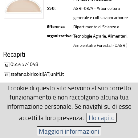
SSD:
AGRI-03/A - Arboricoltura
generale e coltivazioni arboree
Afferenza
Dipartimento di Scienze e
organizzativa:
Tecnologie Agrarie, Alimentari,
Ambientali e Forestali (DAGRI)
Recapiti
0554574048
stefano.biricolti(AT)unifi.it
Area riservata
I cookie di questo sito servono al suo corretto
funzionamento e non raccolgono alcuna tua
informazione personale. Se navighi su di esso
accetti la loro presenza.
Ho capito
Maggiori informazioni